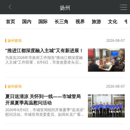

扬州
首页
国内
国际
长三角
视界
旅游
文化
专
扬州要闻
2026-08-07
“推进江都深度融入主城”又有新进展！
为落实2026年市政府工作报告“推动江都深度融
入主城”工作部署，8月6日，市发改委牵头召开
江都深度融入主城专题推进会。市教育、民政、
财政、自然资源和规划、住建、城管、数据、税
务及江都区发改委等部门参会
扬州要闻
2026-08-07
夏日送清凉 关怀到一线——市城管局
开展夏季高温慰问活动
2026年8月6日，市城管局组织开展夏季“送清凉”
慰问活动。市城管局党委委员、副局长吴广看望
慰问坚守高温一线的执法人员和奔波在大街小巷
的信息采集员，为大家送上防暑降温物资，转达
市局党委的关心与问候。