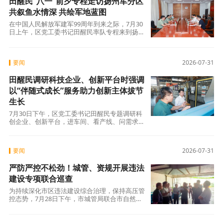
田醒民“八一”前夕专程走访扬州军分区
共叙鱼水情深 共绘军地蓝图
在中国人民解放军建军99周年到来之际，7月30
日上午，区党工委书记田醒民率队专程来到扬州
军分区，与扬州军分区大校政治委员王志清、扬
要闻
2026-07-31
田醒民调研科技企业、创新平台时强调
以“伴随式成长”服务助力创新主体拔节
生长
7月30日下午，区党工委书记田醒民专题调研科
创企业、创新平台，进车间、看产线、问需求、
解难题。他强调，要全力培育创新主体，构建优
质
要闻
2026-07-31
严防严控不松劲！城管、资规开展违法
建设专项联合巡查
为持续深化市区违法建设综合治理，保持高压管
控态势，7月28日下午，市城管局联合市自然资
源和规划局开展违法建设专项联合巡查。本次巡