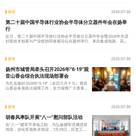
要闻
2026-07-30
第二十届中国半导体行业协会半导体分立器件年会在扬举
行
近日，第二十届中国半导体行业协会半导体分立器件年会暨2026年先进
封装技术创新与产业链协同发展论坛在扬州举行。来自集成电路、高端
制造等领域的头部企业、专家学者、协会代表等齐聚一堂，共探行业机
遇，共促产
要闻
2026-07-30
扬州市城管局牵头召开2026年“6·19”观
音山香会综合执法现场部署会
为扎实做好2026年“6·19”（农历六月十九）观音
山香会各项执法保障工作，全力保障广大香客出
行安全，维护良好市容环境与民俗活动秩序，7
月
要闻
2026-07-30
胡春风率队开展“八一”慰问部队活动
在“八一”建军节来临之际，为弘扬拥军优属优良
传统，深化军地鱼水情谊，7月29日，区党工委
副书记、管委会主任胡春风率队赴驻扬某部队走