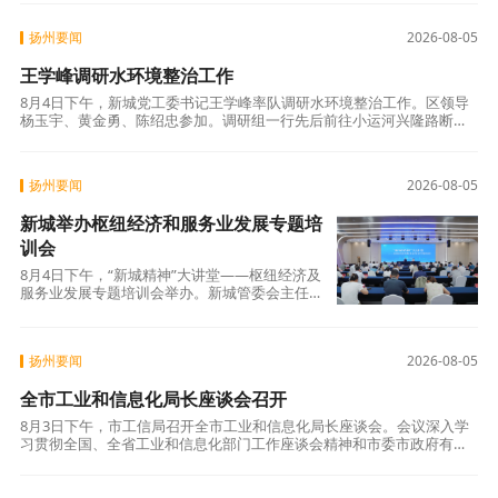
恒丽妍科技有限公司、扬州三宅新妍日化有限公
司，实地察看平台建设运营、科技
扬州要闻
2026-08-05
王学峰调研水环境整治工作
8月4日下午，新城党工委书记王学峰率队调研水环境整治工作。区领导
杨玉宇、黄金勇、陈绍忠参加。调研组一行先后前往小运河兴隆路断
面、芒稻河等地，实地察看水体水质、沿岸环境及水源地保护情况。调
研组强调，抓好
扬州要闻
2026-08-05
新城举办枢纽经济和服务业发展专题培
训会
8月4日下午，“新城精神”大讲堂——枢纽经济及
服务业发展专题培训会举办。新城管委会主任唐
朝文主持会议，区领导班子成员参加。本次培训
精准对接新城发展需求，邀请2位行业权威专家
作专题分享。其中，省规划设计
扬州要闻
2026-08-05
全市工业和信息化局长座谈会召开
8月3日下午，市工信局召开全市工业和信息化局长座谈会。会议深入学
习贯彻全国、全省工业和信息化部门工作座谈会精神和市委市政府有关
要求，总结回顾今年以来的工作，分析研判当前形势和短板弱项，部署
推动下一阶段