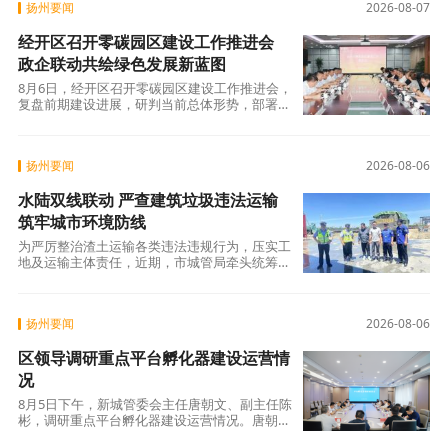
扬州要闻
2026-08-07
经开区召开零碳园区建设工作推进会
政企联动共绘绿色发展新蓝图
8月6日，经开区召开零碳园区建设工作推进会，
复盘前期建设进展，研判当前总体形势，部署下
一阶段重点任务。区党工委副书记、管委会主任
胡春风，国网扬州供电公司总经理、党委副书记
陆东生出席会议并讲话。 区领导
扬州要闻
2026-08-06
水陆双线联动 严查建筑垃圾违法运输
筑牢城市环境防线
为严厉整治渣土运输各类违法违规行为，压实工
地及运输主体责任，近期，市城管局牵头统筹，
联合公安交管、交通水上执法等多部门，启动水
陆双线专项执法整治行动。市城管局党委委员、
副局长陆大卫赴一线现场督导，全方
扬州要闻
2026-08-06
区领导调研重点平台孵化器建设运营情
况
8月5日下午，新城管委会主任唐朝文、副主任陈
彬，调研重点平台孵化器建设运营情况。唐朝文
一行先后前往电子科大未来院产业化基地、扬州