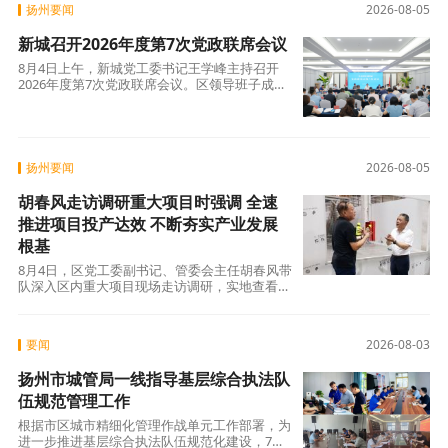
扬州要闻
2026-08-05
新城召开2026年度第7次党政联席会议
8月4日上午，新城党工委书记王学峰主持召开
2026年度第7次党政联席会议。区领导班子成员
参加。会议通报全区7月份特色亮点工作；传达7
月份市委书记工作会精神、《江苏省亲清政商交
往行为指引（试行）》文件精
扬州要闻
2026-08-05
胡春风走访调研重大项目时强调 全速
推进项目投产达效 不断夯实产业发展
根基
8月4日，区党工委副书记、管委会主任胡春风带
队深入区内重大项目现场走访调研，实地查看建
设进度，倾听企业发展诉求，现场协调解决项目
推进中的难点堵点。他强调，全区上下要锚定目
标、加压奋进，以精准高效的服务
要闻
2026-08-03
扬州市城管局一线指导基层综合执法队
伍规范管理工作
根据市区城市精细化管理作战单元工作部署，为
进一步推进基层综合执法队伍规范化建设，7月