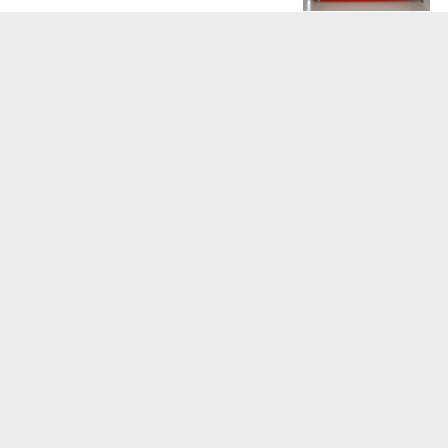
要闻
2026-07-30
经开区开展“四送”活动 情系一线职工送
清凉
7月29日，区党工委副书记张贵强率队先后走进
天合光能（扬州）基地、扬州天勤环境科技有限
公司，开展“送凉爽、送健康、送法律、送安全”
要闻
2026-07-29
上半年扬州市区重要民生商品价格综述
上半年，扬州市区主副食品市场总体运行平稳，具体表现为：蔬菜、鸡
蛋价格同比小幅上涨，猪肉、淡水鱼价格同比下跌，粮食价格稳中略
涨。监测的85个品种价格：同比上涨36个、下降32个、持平17个。1、
菜价小幅
要闻
2026-07-29
向大向优向实！扬州硬核项目筑牢经济“压舱石”
重大项目，是稳定经济运行的“压舱石”。项目体量够不够大、产业成色
新不新、落地速度快不快，直接决定着城市发展的底气。近日，记者从
扬州市发改委了解到：今年扬州省市重大项目开工数量、实际投资额度