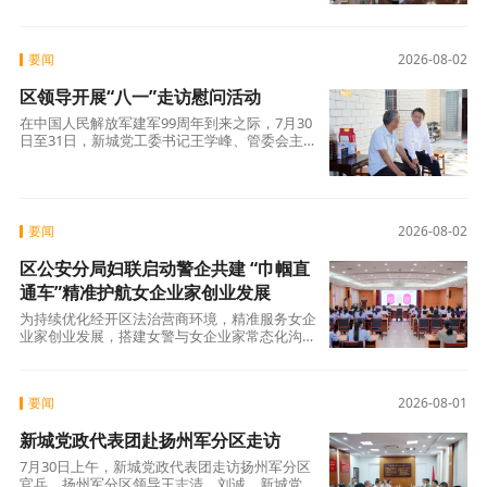
29日，市城管局党委委员、副局长王友书带领市
要闻
2026-08-02
区领导开展“八一”走访慰问活动
在中国人民解放军建军99周年到来之际，7月30
日至31日，新城党工委书记王学峰、管委会主任
唐朝文分别率队走访慰问部分退役军人与现役
要闻
2026-08-02
区公安分局妇联启动警企共建 “巾帼直
通车”精准护航女企业家创业发展
为持续优化经开区法治营商环境，精准服务女企
业家创业发展，搭建女警与女企业家常态化沟通
服务桥梁，7月31日，扬州经济技术开发区公安
分
要闻
2026-08-01
新城党政代表团赴扬州军分区走访
7月30日上午，新城党政代表团走访扬州军分区
官兵。扬州军分区领导王志清、刘诚，新城党工