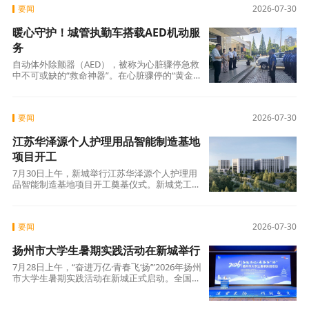
要闻
2026-07-30
暖心守护！城管执勤车搭载AED机动服
务
自动体外除颤器（AED），被称为心脏骤停急救
中不可或缺的“救命神器”。在心脏骤停的“黄金4
分钟”内实施AED电击，是应对心源性猝死最有
要闻
2026-07-30
江苏华泽源个人护理用品智能制造基地
项目开工
7月30日上午，新城举行江苏华泽源个人护理用
品智能制造基地项目开工奠基仪式。新城党工委
书记王学峰，区领导胡安荣、尤志友、陈绍忠
要闻
2026-07-30
扬州市大学生暑期实践活动在新城举行
7月28日上午，“奋进万亿·青春飞‘扬’”2026年扬州
市大学生暑期实践活动在新城正式启动。全国
125所高校相关负责人和带队老师，以及